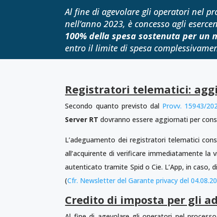
Al fine di agevolare gli operatori nel 
nell’anno 2023, è concesso agli eserce
100% della spesa sostenuta per un 
entro il limite di spesa complessivamen
Registratori telematici: agg
Secondo quanto previsto dal
Provv. 15943/20
Server RT
dovranno essere aggiornati per conse
L’adeguamento dei registratori telematici con
all’acquirente di verificare immediatamente la v
autenticato tramite Spid o Cie. L’App, in caso, di 
(
Cfr. Newsletter del Garante privacy del 04.08.2
Credito di imposta per gli a
Al fine di agevolare gli operatori nel process