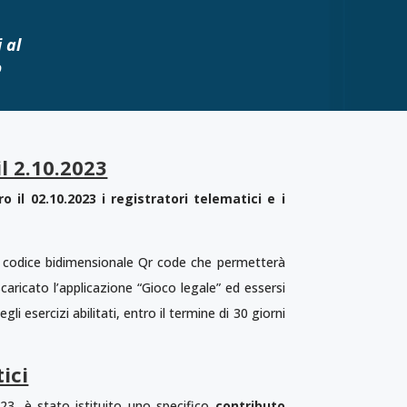
 al
o
l 2.10.2023
ro il 02.10.2023
i registratori telematici e i
n codice bidimensionale Qr code che permetterà
caricato l’applicazione “Gioco legale” ed essersi
li esercizi abilitati, entro il termine di 30 giorni
ici
023, è stato istituito uno specifico
contributo