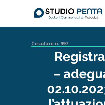
Circolare n. 997
Registra
– adegua
02.10.202
l’attuazio