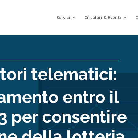
Servizi
Circolari & Eventi
C
tori telematici:
mento entro il
3 per consentire
ne della lotteria