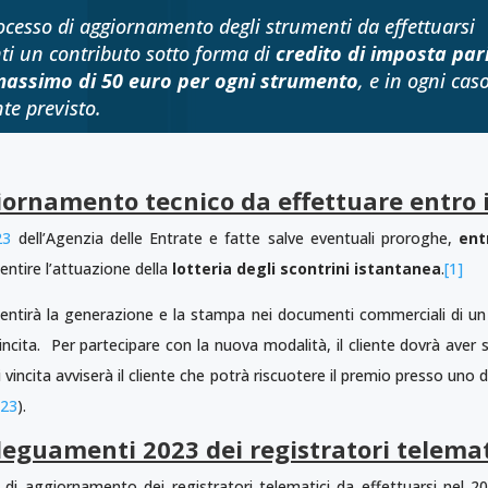
processo di aggiornamento degli strumenti da effettuarsi
nti un contributo sotto forma di
credito di imposta pari
massimo di 50 euro per ogni strumento
, e in ogni cas
te previsto.
iornamento tecnico da effettuare entro i
23
dell’Agenzia delle Entrate e fatte salve eventuali proroghe,
ent
ntire l’attuazione della
lotteria degli scontrini istantanea
.
[1]
sentirà la generazione e la stampa nei documenti commerciali di u
incita. Per partecipare con la nuova modalità, il cliente dovrà aver s
vincita avviserà il cliente che potrà riscuotere il premio presso uno deg
023
).
deguamenti 2023 dei registratori telemat
o di aggiornamento dei registratori telematici da effettuarsi nel 2