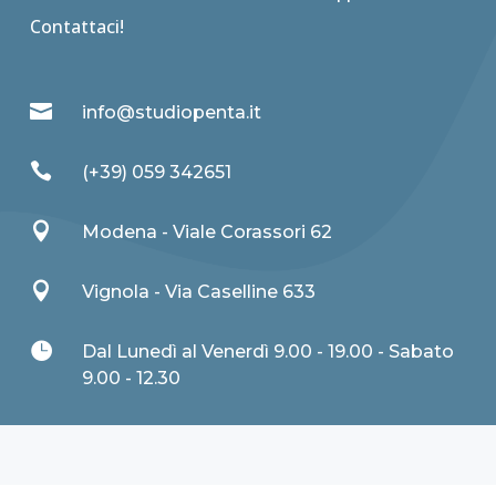
Contattaci!

info@studiopenta.it

(+39) 059 342651

Modena - Viale Corassori 62

Vignola - Via Caselline 633

Dal Lunedì al Venerdì 9.00 - 19.00 - Sabato
9.00 - 12.30