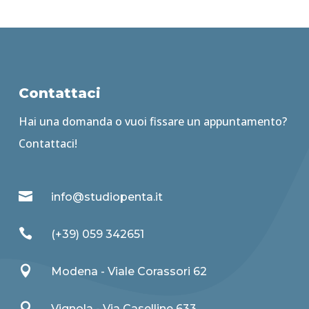
Contattaci
Hai una domanda o vuoi fissare un appuntamento?
Contattaci!

info@studiopenta.it

(+39) 059 342651

Modena - Viale Corassori 62

Vignola - Via Caselline 633