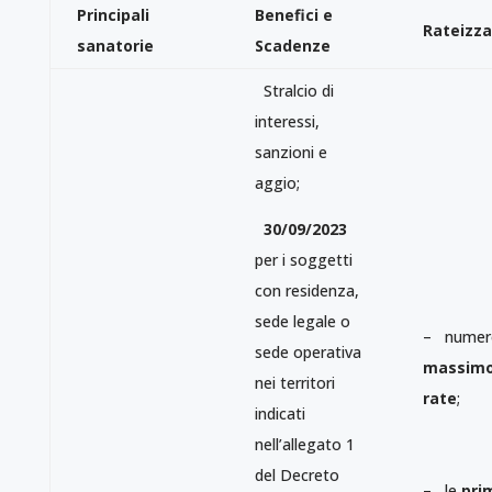
Principali
Benefici e
Rateizza
sanatorie
Scadenze
Stralcio di
interessi,
sanzioni e
aggio;
30/09/2023
per i soggetti
con residenza,
sede legale o
– numer
sede operativa
massimo
nei territori
rate
;
indicati
nell’allegato 1
del Decreto
– le
pri