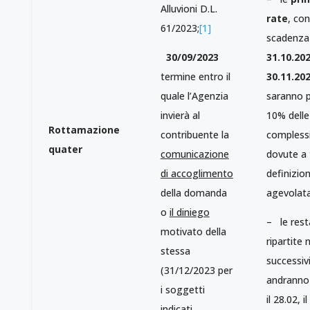
Alluvioni D.L.
rate
, con
61/2023;
[1]
scadenza 
30/09/2023
31.10.20
termine entro il
30.11.20
quale l’Agenzia
saranno p
invierà al
10% dell
Rottamazione
contribuente la
compless
quater
comunicazione
dovute a t
di accoglimento
definizio
della domanda
agevolata
o
il diniego
– le rest
motivato della
ripartite 
stessa
successivi
(31/12/2023 per
andranno
i soggetti
il 28.02, il
indicati