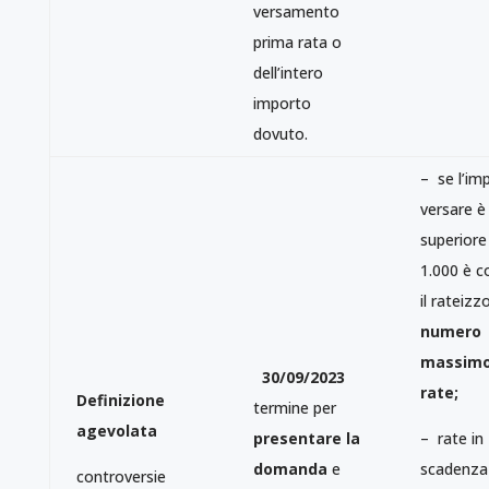
versamento
prima rata o
dell’intero
importo
dovuto.
– se l’im
versare è 
superiore
1.000 è c
il rateizz
numero
massimo
30/09/2023
rate;
Definizione
termine per
agevolata
presentare la
– rate in
domanda
e
scadenza 
controversie