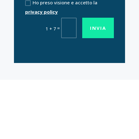
Ho preso visione e accetto la
privacy policy
INVIA
=
1 + 7
Lavora con noi
Mission•Vision