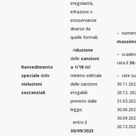
irregolarità,
infrazioni o
inosservanze
diverse da
– numer
quelle formali;
massimo
r
iduzione
– scaden
delle
sanzioni
rata il
30.
Ravvedimento
a 1/18
del
speciale
delle
minimo edittale
– rate su
violazioni
delle sanzioni
30.11.202
sostanziali
irrogabili
20.12. 20
previsto dalle
31.03.202
legge;
30.06.202
30.09.202
entro il
20.12.202
30/09/2023