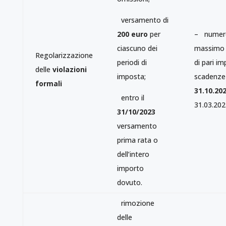
versamento di
200 euro
per
– numer
ciascuno dei
massimo d
Regolarizzazione
periodi di
di pari im
delle
violazioni
imposta;
scadenze
formali
31.10.20
entro il
31.03.202
31/10/2023
versamento
prima rata o
dell’intero
importo
dovuto.
rimozione
delle