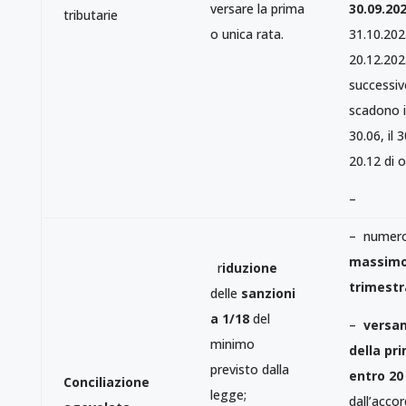
versare la prima
30.09.20
tributarie
o unica rata.
31.10.202
20.12.202
successiv
scadono il
30.06, il 3
20.12 di 
–
– numer
massimo
r
iduzione
trimestr
delle
sanzioni
a 1/18
del
–
versa
minimo
della pr
previsto dalla
entro
20
Conciliazione
legge;
dall’accor