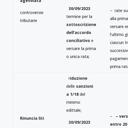
agevolata
30/09/2023
– rate su
controversie
termine per la
alla prim
tributarie
sottoscrizione
versare e
dell’accordo
l’ultimo g
conciliativo
e
ciascun t
versare la prima
successiv
o unica rata;
pagament
prima rat
r
iduzione
delle
sanzioni
a 1/18
del
minimo
edittale;
–
– ver
Rinuncia
liti
30/09/2023
entro
20