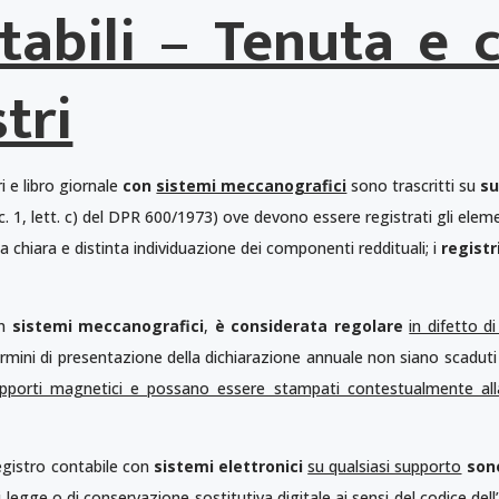
ntabili – Tenuta e 
stri
ri e libro giornale
con
sistemi meccanografici
sono trascritti su
su
4, c. 1, lett. c) del DPR 600/1973) ove devono essere registrati gli elem
hiara e distinta individuazione dei componenti reddituali; i
registr
on
sistemi meccanografici
,
è considerata regolare
in difetto d
 i termini di presentazione della dichiarazione annuale non siano scadut
upporti magnetici e possano essere stampati contestualmente alla
registro contabile con
sistemi elettronici
su qualsiasi supporto
son
i legge o di conservazione sostitutiva digitale ai sensi del codice de