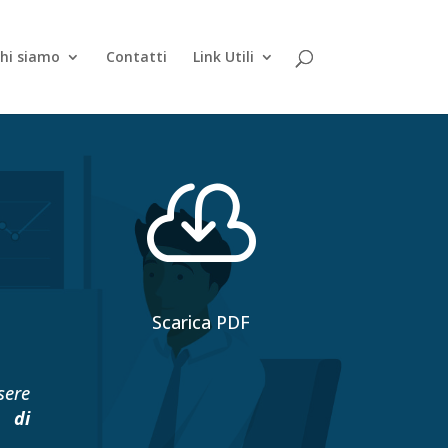
hi siamo
Contatti
Link Utili

Scarica PDF
sere
o di