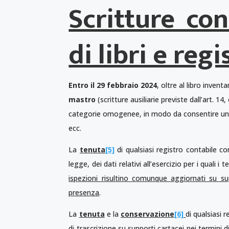
Scritture co
di libri e regi
Entro il 29 febbraio 2024
, oltre al libro inventa
mastro
(scritture ausiliarie previste dall’art. 1
categorie omogenee, in modo da consentire una c
ecc.
La
tenuta
[5]
di qualsiasi registro contabile c
legge, dei dati relativi all’esercizio per i quali
ispezioni risultino comunque aggiornati su s
presenza
.
La
tenuta
e la
conservazione
[6]
di qualsiasi 
di trascrizione su supporti cartacei
nei termini d