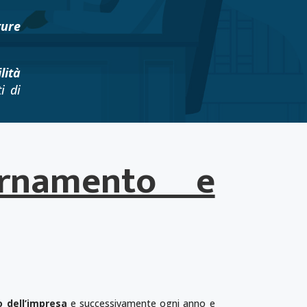
ture
lità
i di
ornamento e
io dell’impresa
e successivamente ogni anno e