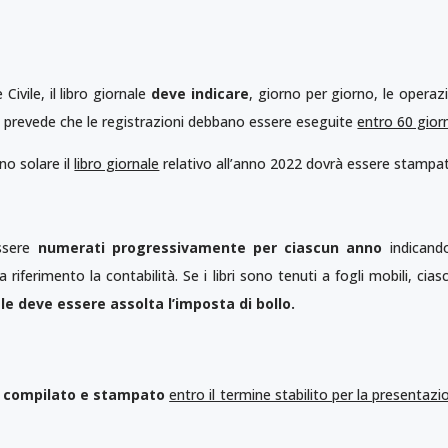
 Civile, il libro giornale
deve indicare
, giorno per giorno, le operazi
le prevede che le registrazioni debbano essere eseguite
entro 60 giorn
no solare il
libro giornale
relativo all’anno 2022 dovrà essere stampato,
essere
numerati progressivamente per ciascun anno
indicando
 riferimento la contabilità. Se i libri sono tenuti a fogli mobili, cia
nale deve essere assolta l’imposta di bollo.
 compilato e stampato
entro il termine stabilito per la presentazio