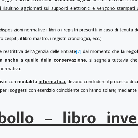
si risultino aggiornati sui supporti elettronici e vengono stampati 
posizioni normative i libri o i registri prescritti in caso di tenuta de
ibro cespiti, il libro mastro, i registri cronologici, ecc.).
restrittiva dell’Agenzia delle Entrate
[7]
dal momento che
la regol
 anche a quello della
conservazione
, si segnala tuttavia ch
a normativa.
istri con
modalità
informatica
, devono concludere il processo di
c
per i soggetti con esercizio coincidente con l’anno solare) mediante
ollo – libro inve