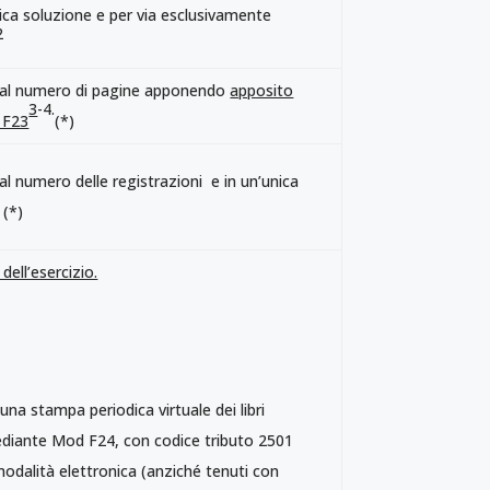
ica soluzione e per via esclusivamente
2
 al numero di pagine apponendo
apposito
3
-4.
 F23
(*)
l numero delle registrazioni e in un’unica
. (*)
dell’esercizio.
una stampa periodica virtuale dei libri
 mediante Mod F24, con codice tributo 2501
n modalità elettronica (anziché tenuti con