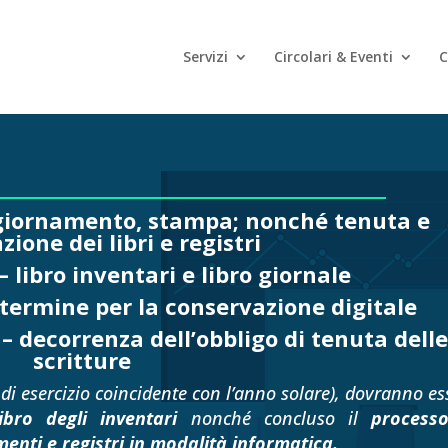
Servizi
Circolari & Eventi
C
Aggiornamento, stampa; nonché tenuta e
ione dei libri e registri
– libro inventari e libro giornale
 termine per la conservazione digitale
– decorrenza dell’obbligo di tenuta delle
scritture
 di esercizio coincidente con l’anno solare), dovranno es
libro degli inventari
nonché
concluso il
process
enti e registri in modalità informatica
.