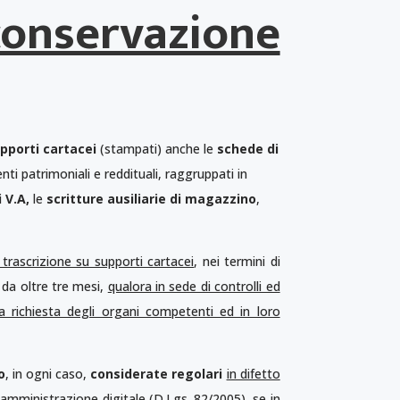
conservazione
pporti cartacei
(stampati) anche le
schede di
enti patrimoniali e reddituali, raggruppati in
i
V.A,
le
scritture ausiliarie di magazzino
,
i trascrizione su supporti cartacei
, nei termini di
i da oltre tre mesi,
qualora in sede di controlli ed
 richiesta degli organi competenti ed in loro
o
, in ogni caso,
considerate regolari
in difetto
ll’amministrazione digitale (D.Lgs. 82/2005),
se in