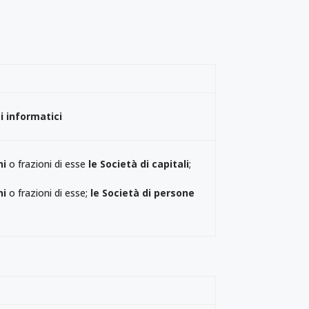
i informatici
ni
o frazioni di esse
le Società di capitali
;
ni
o frazioni di esse;
l
e Società di persone