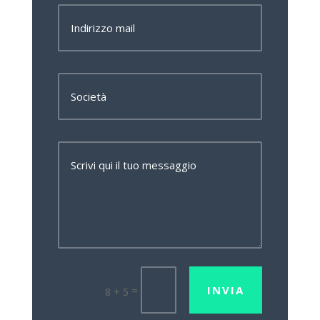
INVIA
=
8 + 5