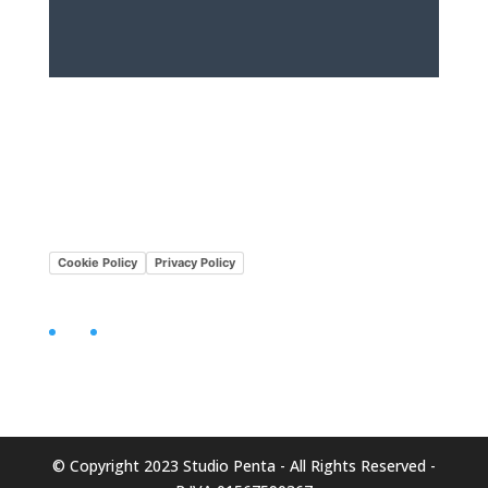
Lavora con noi
Mission•Vision
Cookie Policy
Privacy Policy
Facebook
LinkedIn
© Copyright 2023 Studio Penta - All Rights Reserved -