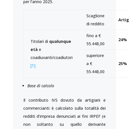
per l’anno 2025.
Scaglione
Artig
di reddito
fino a €
24%
Titolari di
qualunque
55.448,00
età
e
superiore
coadiuvanti/coadiutori
a €
25%
[1]
55.448,00
Base di calcolo
Il contributo IVS dovuto da artigiani e
commercianti: è calcolato sulla totalità dei
redditi d’impresa denunciati ai fini IRPEF (e
non soltanto su quello derivante