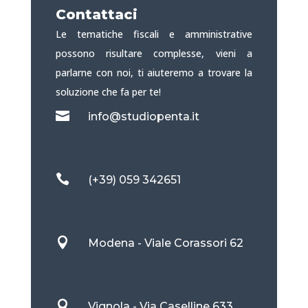
Contattaci
Le tematiche fiscali e amministrative
possono risultare complesse, vieni a
parlarne con noi, ti aiuteremo a trovare la
soluzione che fa per te!

info@studiopenta.it

(+39) 059 342651

Modena - Viale Corassori 62

Vignola - Via Caselline 633