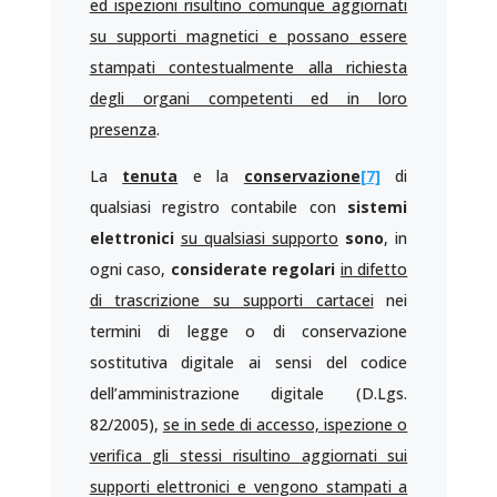
ed ispezioni risultino comunque aggiornati
su supporti magnetici e possano essere
stampati contestualmente alla richiesta
degli organi competenti ed in loro
presenza
.
La
tenuta
e la
conservazione
[7]
di
qualsiasi registro contabile con
sistemi
elettronici
su qualsiasi supporto
sono
, in
ogni caso,
considerate regolari
in difetto
di trascrizione su supporti cartacei
nei
termini di legge o di conservazione
sostitutiva digitale ai sensi del codice
dell’amministrazione digitale (D.Lgs.
82/2005),
se in sede di accesso, ispezione o
verifica gli stessi risultino aggiornati sui
supporti elettronici e vengono stampati a