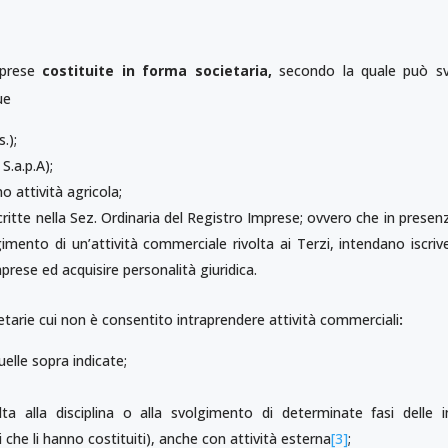
mprese
costituite in forma societaria,
secondo la quale può sv
ue
.);
 S.a.p.A);
o attività agricola;
critte nella Sez. Ordinaria del Registro Imprese; ovvero che in presen
ento di un’attività commerciale rivolta ai Terzi, intendano iscriver
prese ed acquisire personalità giuridica.
etarie cui non è consentito intraprendere attività commerciali
:
uelle sopra indicate;
ta alla disciplina o alla svolgimento di determinate fasi delle 
 che li hanno costituiti), anche con attività esterna
[3]
;