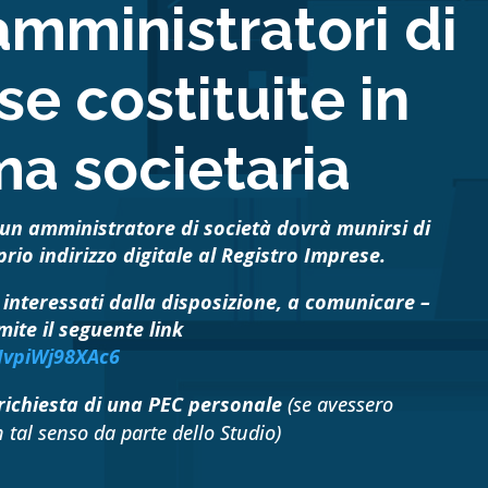
amministratori di
e costituite in
ma societaria
cun amministratore di società dovrà munirsi di
rio indirizzo digitale al Registro Imprese.
ti interessati dalla disposizione, a comunicare –
mite il seguente link
UJvpiWj98XAc6
richiesta di una PEC personale
(se avessero
 tal senso da parte dello Studio)