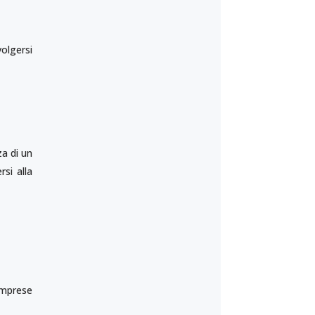
olgersi
za di un
si alla
imprese