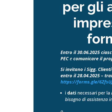
per gli 
impres
for
Entro il 30.06.2025 cias
PEC
e
comunicare il prop
Si invitano i Sigg. Clien
entro il 28.04.2025 – tra
https://forms.gle/6Zfs
i
dati
necessari per la
bisogno di assistenza in
o