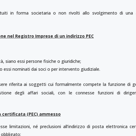
tituiti in forma societaria o non rivolti allo svolgimento di una a
ione nel Registro Imprese di un indirizzo PEC
tà, siano essi persone fisiche o giuridiche;
ano essi nominati dai soci o per intervento giudiziale.
ere riferita ai soggetti cui formalmente compete la funzione di g
estione degli affari sociali, con le connesse funzioni di dirig
ca certificata (PEC) ammesso
e limitazioni, né preclusioni all’indirizzo di posta elettronica cer
 obbligato;