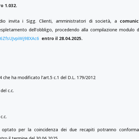
o 1.032.
io invita i Sigg. Clienti, amministratori di società, a
comunic
’espletamento dell’obbligo, procedendo alla compilazione modulo di
e/6ZfsUJvpiWj98XAc6
entro il 28.04.2025.
4 che ha modificato l’art.5 c.1 del D.L. 179/2012
del c.c.
c.c.
ptato per la coincidenza dei due recapiti potranno conformar
tro il termine del 30.06.2025.