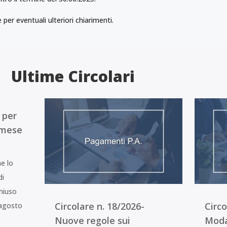
per eventuali ulteriori chiarimenti.
Ultime Circolari
 per
 mese
he lo
di
hiuso
Circolare n. 18/2026-
Circo
 agosto
Nuove regole sui
Modal