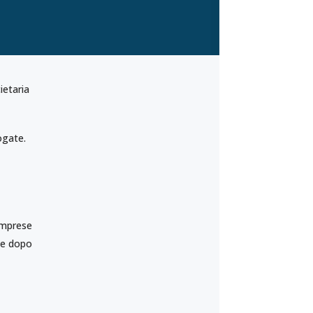
cietaria
ogate.
imprese
ne dopo