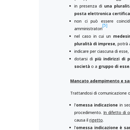
in presenza di
una plurali
posta elettronica certifica
non ci può essere coincide
[5]
amministratori
nel caso in cui un
medesi
pluralità di imprese
, potrà 
indicare per ciascuna di esse
dotarsi di
più indirizzi di 
società
o a
gruppo di esse
Mancato adempimento e san
Trattandosi di comunicazione o
l’
omessa indicazione
in se
procedimento.
In difetto di
causa il
rigetto
.
l’
omessa indicazione è sa