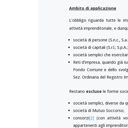
Ambito di applicazione
L’obbligo riguarda tutte le i
attività imprenditoriale, e dunq
società di persone (S.n.c., S.a.s
società di capitali (S.r.l.; S.p.A.;
società semplici che esercitan
Reti d’impresa, quando già is
Fondo Comune e dello svolgim
Sez. Ordinaria del Registro Im
Restano
escluse
le forme soci
società semplici, diverse da q
società di Mutuo Soccorso;
consorzi
[2]
(con attività vol
appartenenti agli imprenditori