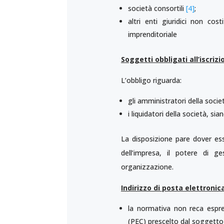
società consortili
[4]
;
altri enti giuridici non cos
imprenditoriale
Soggetti obbligati all’iscriz
L’obbligo riguarda:
gli amministratori della socie
i liquidatori della società, si
La disposizione pare dover ess
dell’impresa, il potere di g
organizzazione.
Indirizzo di posta elettroni
la normativa non reca espress
(PEC) prescelto dal soggetto