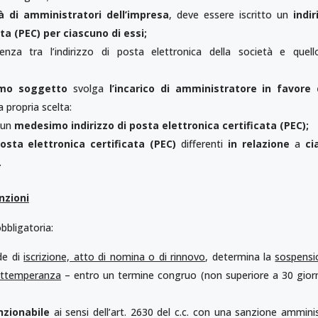
tà di amministratori dell’impresa
, deve essere iscritto un
indir
ta (PEC) per ciascuno di essi;
nza tra l’indirizzo di posta elettronica della società e quell
mo soggetto
svolga
l’incarico di amministratore in favore
a propria scelta:
, un
medesimo indirizzo di posta elettronica certificata (PEC);
posta elettronica certificata (PEC)
differenti
in relazione
a
ci
.
zioni
bbligatoria:
de di
iscrizione, atto di nomina o di rinnovo
, determina la
sospensi
 ottemperanza
– entro un termine congruo (non superiore a 30 giorn
nzionabile
ai sensi dell’art. 2630 del c.c. con una sanzione ammini