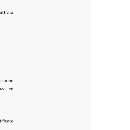
ttività
estione
enza ed
tificata