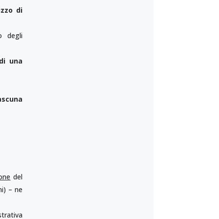
izzo di
o degli
 di una
ascuna
one
del
i) – ne
strativa