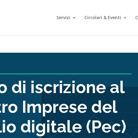
Servizi
Circolari & Eventi
C
 di iscrizione al
tro Imprese del
io digitale (Pec)