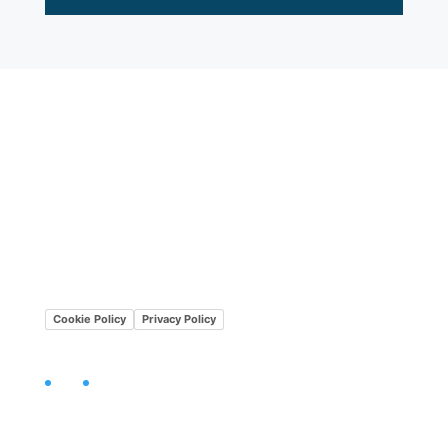
Lavora con noi
Mission•Vision
Cookie Policy
Privacy Policy
Facebook
LinkedIn