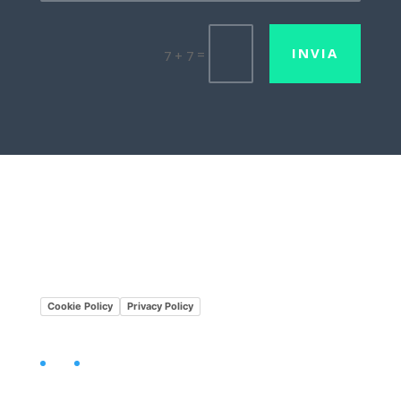
INVIA
=
7 + 7
Lavora con noi
Mission•Vision
Cookie Policy
Privacy Policy
Facebook
LinkedIn