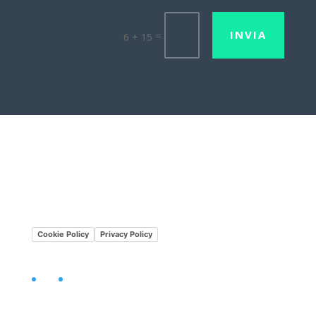
INVIA
=
6 + 15
Lavora con noi
Mission•Vision
Cookie Policy
Privacy Policy
Facebook
LinkedIn