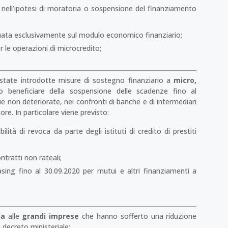
nell’ipotesi di moratoria o sospensione del finanziamento
tuata esclusivamente sul modulo economico finanziario;
 le operazioni di microcredito;
state introdotte misure di sostegno finanziario a
micro,
 beneficiare della sospensione delle scadenze fino al
ie non deteriorate, nei confronti di banche e di intermediari
ore. In particolare viene previsto:
lità di revoca da parte degli istituti di credito di prestiti
ntratti non rateali;
asing fino al 30.09.2020 per mutui e altri finanziamenti a
ia
alle
grandi imprese
che hanno sofferto una riduzione
n decreto ministeriale;