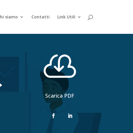
hi siamo
Contatti
Link Utili

»
Scarica PDF