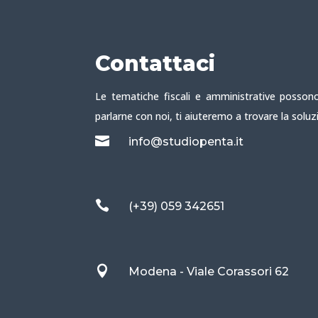
Contattaci
Le tematiche fiscali e amministrative possono
parlarne con noi, ti aiuteremo a trovare la soluz

info@studiopenta.it

(+39) 059 342651

Modena - Viale Corassori 62