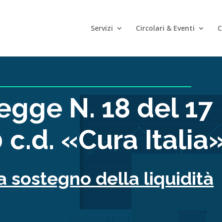
Servizi
Circolari & Eventi
C
egge N. 18 del 17
c.d. «Cura Italia
 sostegno della liquidità