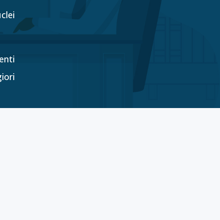
clei
enti
iori