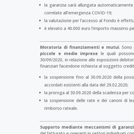
la garanzia sarà allungata automaticamente 
correlate all’emergenza COVID-19;
la valutazione per l’accesso al Fondo è effet
è elevato a 40.000 euro l’importo massimo per
Moratoria di finanziamenti e mutui
. Sono 
piccole e medie imprese
le quali possono
30/09/2020, in relazione alle esposizioni debitor
finanziari facendone richiesta al soggetto credit
la sospensione fino al 30.09.2020 della possibi
accordati esistenti alla data del 29.02.2020;
la proroga al 30.09.2020 della scadenza per co
la sospensione delle rate e dei canoni di le
rimborso rateale.
Supporto mediante meccanismi di garanz
del fatturato e operanti in settori individuati co