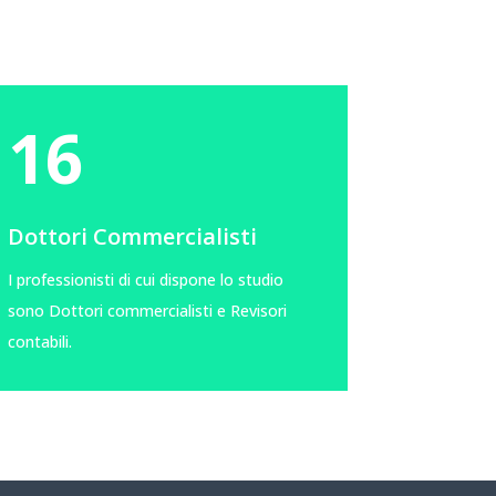
16
Dottori Commercialisti
I professionisti di cui dispone lo studio
sono Dottori commercialisti e Revisori
contabili.