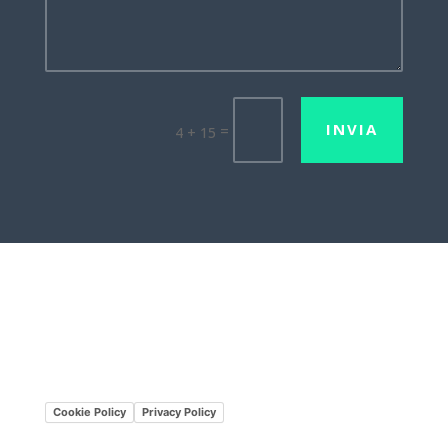
INVIA
=
4 + 15
Lavora con noi
Mission•Vision
Cookie Policy
Privacy Policy