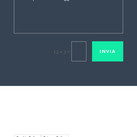
INVIA
=
12 + 3
Lavora con noi
Mission•Vision