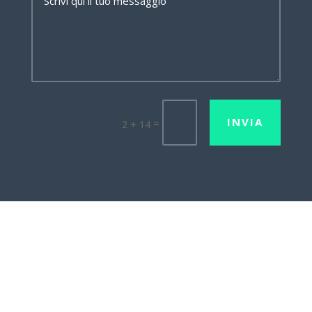
INVIA
=
2 + 14
Lavora con noi
Mission•Vision