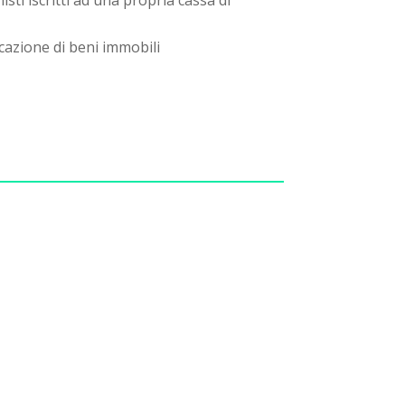
isti iscritti ad una propria cassa di
cazione di beni immobili