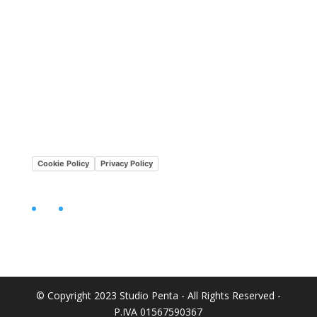
Lavora con noi
Mission•Vision
Cookie Policy
Privacy Policy
Facebook
LinkedIn
© Copyright 2023 Studio Penta - All Rights Reserved -
P.IVA 01567590367