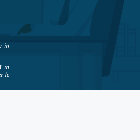
e in
23
in
r le