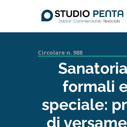
Circolare n. 988
Sanatoria
formali 
speciale: p
di versame