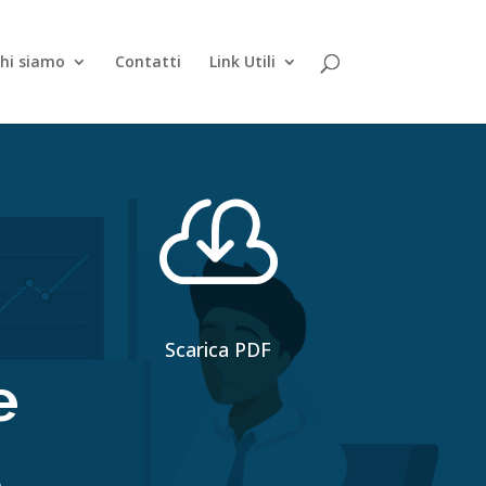
hi siamo
Contatti
Link Utili

Scarica PDF
e
l