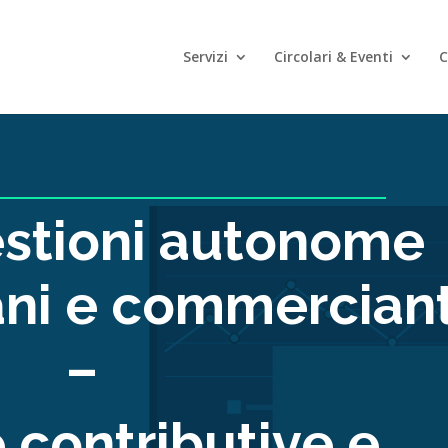
Servizi
Circolari & Eventi
C
stioni autonome
iani e commerciant
–
 contributive e