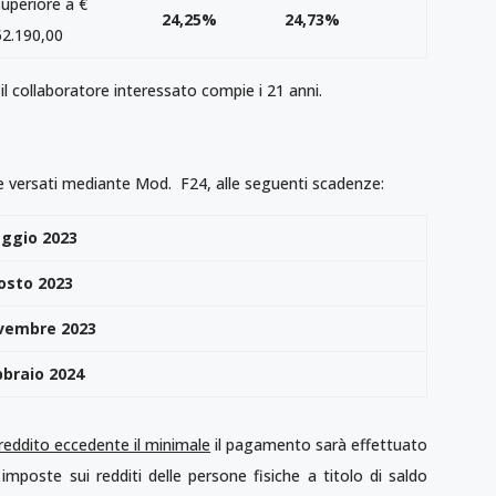
superiore a €
24,25%
24,73%
52.190,00
i il collaboratore interessato compie i 21 anni.
re versati mediante Mod. F24, alle seguenti scadenze:
ggio 2023
osto 2023
vembre 2023
bbraio 2024
reddito eccedente il minimale
il pagamento sarà effettuato
 imposte sui redditi delle persone fisiche a titolo di saldo