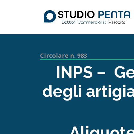
Circolare n. 983
INPS – Ge
degli artig
Aliquote