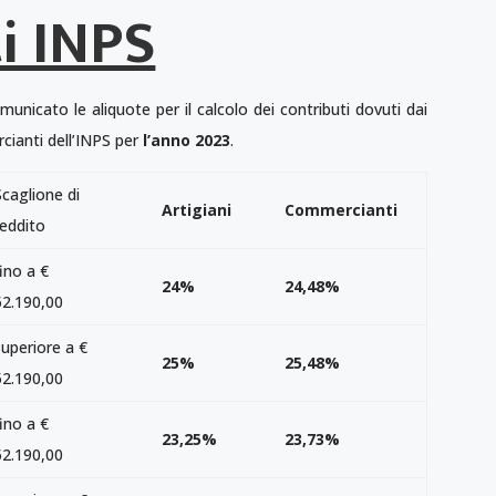
i INPS
municato le aliquote per il calcolo dei contributi dovuti dai
rcianti dell’INPS per
l’anno 2023
.
Scaglione di
Artigiani
Commercianti
reddito
fino a €
24%
24,48%
52.190,00
superiore a €
25%
25,48%
52.190,00
fino a €
23,25%
23,73%
52.190,00