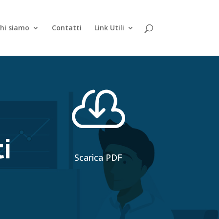
hi siamo
Contatti
Link Utili

i
Scarica PDF