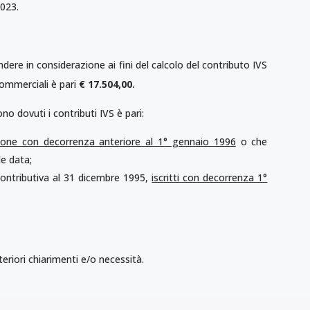
023.
ndere in considerazione ai fini del calcolo del contributo IVS
 commerciali è pari
€
17.504,00.
no dovuti i contributi IVS è pari:
stione con decorrenza anteriore al 1° gennaio 1996
o che
le data;
à contributiva al 31 dicembre 1995,
iscritti con decorrenza 1°
eriori chiarimenti e/o necessità.