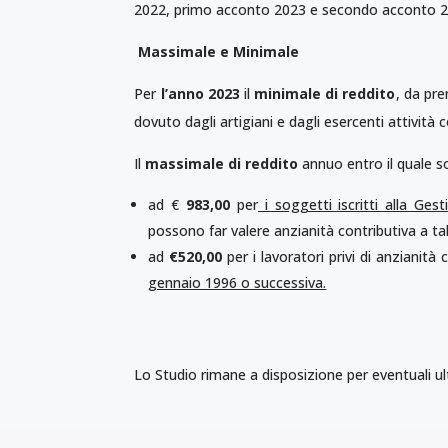
2022, primo acconto 2023 e secondo acconto 2
Massimale e Minimale
Per
l’anno 2023
il
minimale di reddito
, da pre
dovuto dagli artigiani e dagli esercenti attività
Il
massimale di reddito
annuo entro il quale so
ad €
983,00
per
i soggetti iscritti alla Ge
possono far valere anzianità contributiva a ta
ad
€
520,00
per i lavoratori privi di anzianit
gennaio 1996 o successiva.
Lo Studio rimane a disposizione per eventuali ult