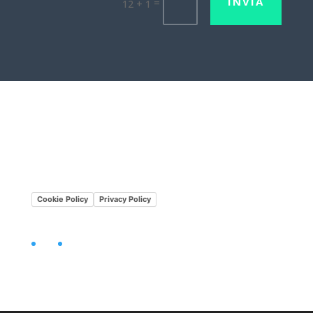
INVIA
=
12 + 1
Lavora con noi
Mission•Vision
Cookie Policy
Privacy Policy
Facebook
LinkedIn