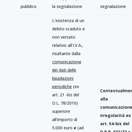
pubblico
la segnalazione
segnalazione
L’esistenza di un
debito scaduto e
non versato
relativo all’I.V.A.,
risultante dalla
comunicazione
dei dati delle
liquidazioni
periodiche
(ex
Contestualme
art. 21
-bis
del
alla
D.L. 78/2010)
comunicazione
superiore
irregolarità ex
all’importo di
art. 54-bis del
5.000 euro
e
(ad
D.P.R. 633/72 e