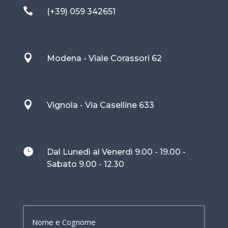

(+39) 059 342651

Modena - Viale Corassori 62

Vignola - Via Caselline 633

Dal Lunedì al Venerdì 9.00 - 19.00 -
Sabato 9.00 - 12.30