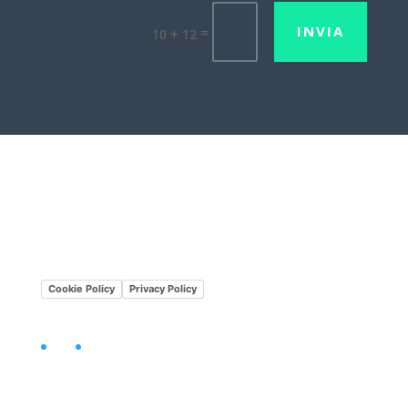
INVIA
=
10 + 12
Lavora con noi
Mission•Vision
Cookie Policy
Privacy Policy
Facebook
LinkedIn