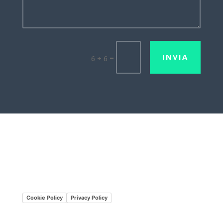
INVIA
=
6 + 6
Lavora con noi
Mission•Vision
Cookie Policy
Privacy Policy