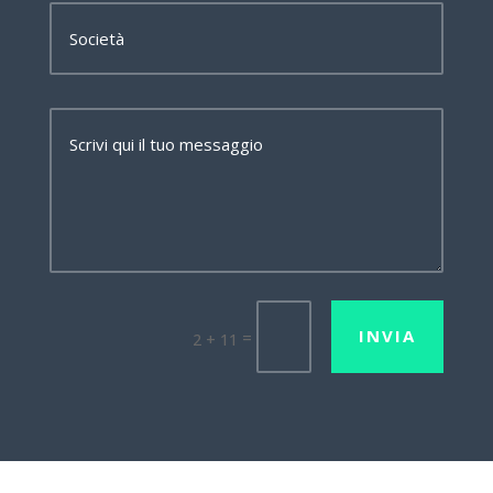
INVIA
=
2 + 11