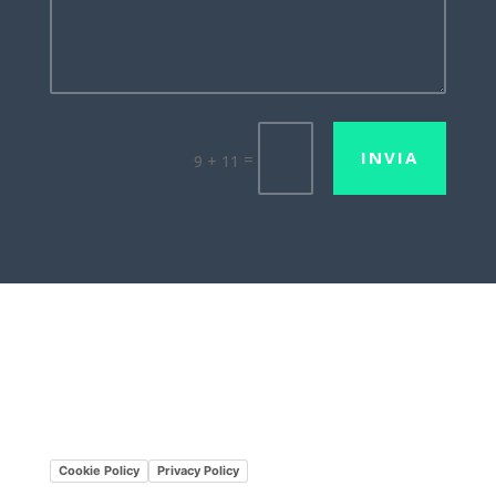
INVIA
=
9 + 11
Lavora con noi
Mission•Vision
Cookie Policy
Privacy Policy