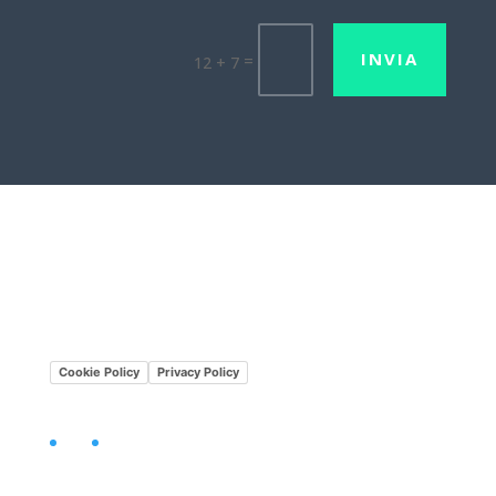
INVIA
=
12 + 7
Lavora con noi
Mission•Vision
Cookie Policy
Privacy Policy
Facebook
LinkedIn