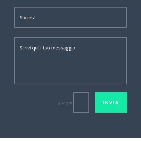
INVIA
=
3 + 2