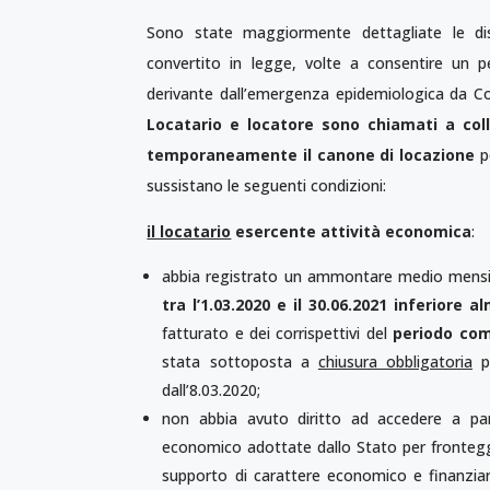
Sono state maggiormente dettagliate le disp
convertito in legge, volte a consentire un p
derivante dall’emergenza epidemiologica da Covi
Locatario e locatore sono chiamati a col
temporaneamente il canone di locazione
p
sussistano le seguenti condizioni:
il locatario
esercente attività economica
:
abbia registrato un ammontare medio mensile
tra l’1.03.2020 e il 30.06.2021 inferiore 
fatturato e dei corrispettivi del
periodo comp
stata sottoposta a
chiusura obbligatoria
p
dall’8.03.2020;
non abbia avuto diritto ad accedere a par
economico adottate dallo Stato per fronteggi
supporto di carattere economico e finanziari