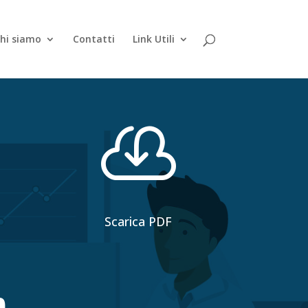
hi siamo
Contatti
Link Utili

Scarica PDF
.