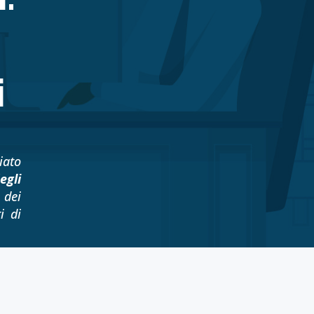
i
iato
egli
 dei
i di