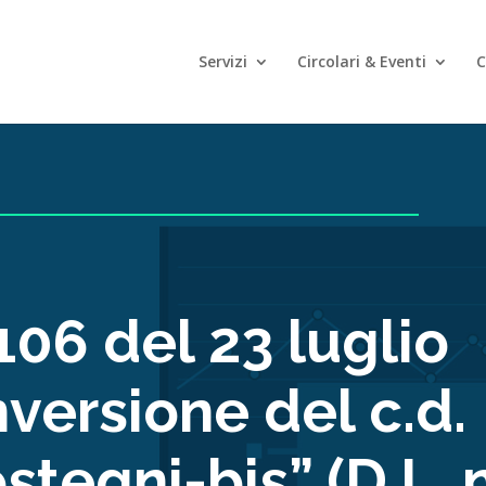
Servizi
Circolari & Eventi
C
106 del 23 luglio
versione del c.d.
tegni-bis” (D.L. n