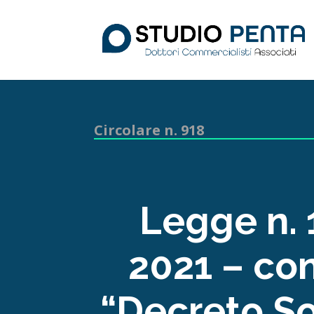
Circolare n. 918
Legge n. 
2021 – con
“Decreto Sos