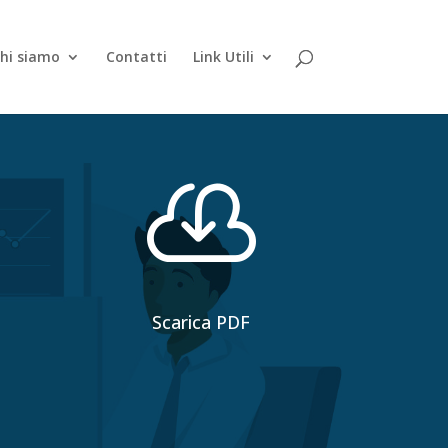
hi siamo
Contatti
Link Utili

Scarica PDF