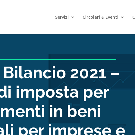
Servizi
Circolari & Eventi
C
 Bilancio 2021 –
 di imposta per
imenti in beni
li per imprese e