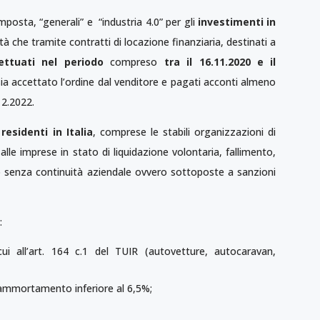
imposta, “generali” e “industria 4.0” per gli
investimenti in
età che tramite contratti di locazione finanziaria, destinati a
ettuati nel periodo
compreso
tra il 16.11.2020 e il
sia accettato l’ordine dal venditore e pagati acconti almeno
12.2022.
residenti in Italia
, comprese le stabili organizzazioni di
o
alle imprese in stato di liquidazione volontaria, fallimento,
o senza continuità aziendale ovvero sottoposte a sanzioni
:
cui all’art. 164 c.1 del TUIR (autovetture, autocaravan,
i ammortamento inferiore al 6,5%;