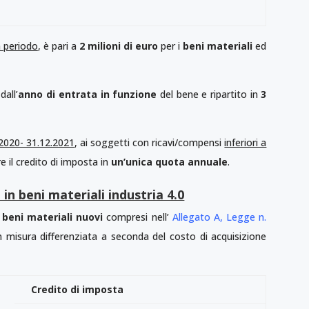
n periodo
, è pari a
2 milioni di euro
per i
beni materiali
ed
dall’
anno di entrata in funzione
del bene e ripartito in
3
.2020- 31.12.2021
, ai soggetti con ricavi/compensi
inferiori a
re il credito di imposta in
un’unica quota annuale
.
in beni materiali industria 4.0
n
beni materiali nuovi
compresi nell’
Allegato A, Legge n.
in misura differenziata a seconda del costo di acquisizione
Credito di imposta