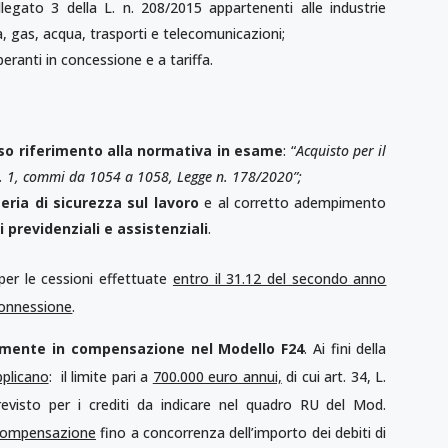
allegato 3 della L. n. 208/2015 appartenenti alle industrie
ca, gas, acqua, trasporti e telecomunicazioni;
eranti in concessione e a tariffa.
so riferimento alla normativa in esame
: “
Acquisto per il
rt. 1, commi da 1054 a 1058, Legge n. 178/2020”;
eria di sicurezza sul lavoro
e al corretto adempimento
 previdenziali e assistenziali
.
 per le cessioni effettuate
entro il 31.12 del secondo anno
rconnessione
.
vamente in compensazione nel Modello F24
. Ai fini della
pplicano
: il limite pari a
700.000 euro annui,
di cui art. 34, L.
evisto per i crediti da indicare nel quadro RU del Mod.
 compensazione
fino a concorrenza dell’importo dei debiti di