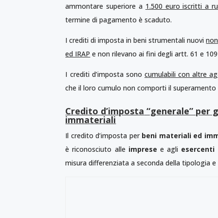
ammontare superiore a
1.500 euro iscritti a r
termine di pagamento è scaduto.
I crediti di imposta in beni strumentali nuovi
non
ed IRAP
e non rilevano ai fini degli artt. 61 e 109
I crediti d’imposta sono
cumulabili con altre ag
che il loro cumulo non comporti il superamento
Credito d’imposta
“generale” per gl
immateriali
Il credito d’imposta per
beni materiali ed imm
è riconosciuto alle
imprese
e agli
esercenti 
misura differenziata a seconda della tipologia e