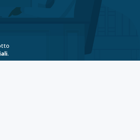
otto
ali
.