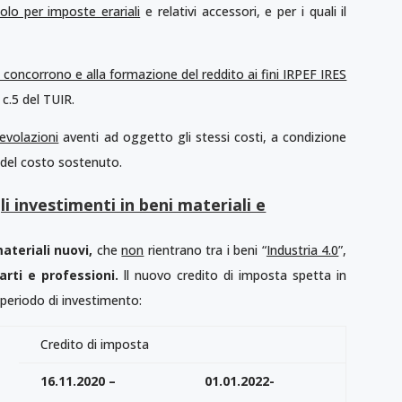
uolo per imposte erariali
e relativi accessori, e per i quali il
 concorrono e alla formazione del reddito ai fini IRPEF IRES
 c.5 del TUIR.
evolazioni
aventi ad oggetto gli stessi costi, a condizione
 del costo sostenuto.
i investimenti in beni materiali e
ateriali nuovi,
che
non
rientrano tra i beni “
Industria 4.0
”,
arti e professioni.
ll nuovo credito di imposta spetta in
 periodo di investimento:
Credito di imposta
16.11.2020 –
01.01.2022-