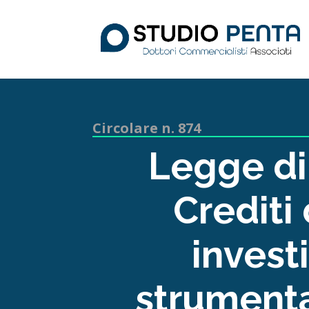
Circolare n. 874
Legge di
Crediti
invest
strumenta