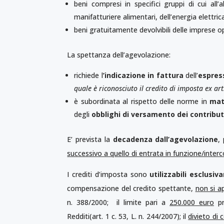
beni compresi in specifici gruppi di cui all’
manifatturiere alimentari, dell’energia elettri
beni gratuitamente devolvibili delle imprese op
La spettanza dell’agevolazione:
richiede l
’indicazione in
fattura
dell’
espres
quale è riconosciuto il credito di imposta ex a
è subordinata al rispetto delle norme in
mat
degli
obblighi di versamento dei contributi
E’ prevista la
decadenza dall’agevolazione
,
successivo a quello di entrata in funzione/inte
I crediti d’imposta sono
utilizzabili esclusi
compensazione del credito spettante,
non si a
n. 388/2000; il limite pari a
250.000 euro
pr
Redditi(art. 1 c. 53, L. n. 244/2007); il
divieto di