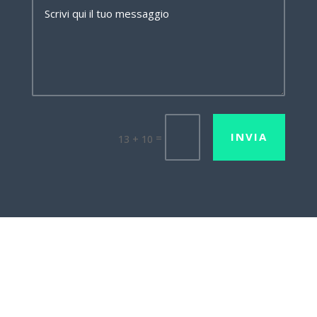
INVIA
=
13 + 10
Lavora con noi
Mission•Vision