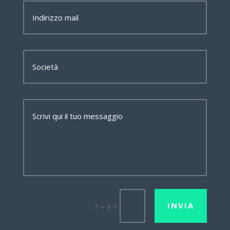
INVIA
=
7 + 9