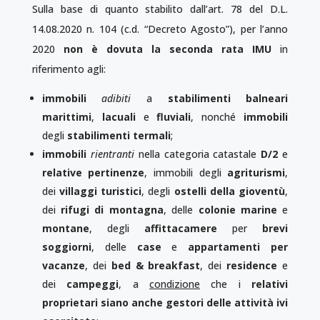
Sulla base di quanto stabilito dall’art. 78 del D.L.
14.08.2020 n. 104 (c.d. “Decreto Agosto”), per l’anno
2020
non è dovuta la seconda rata IMU
in
riferimento agli:
immobili
adibiti
a
stabilimenti
balneari
marittimi
,
lacuali
e
fluviali
, nonché
immobili
degli
stabilimenti termali
;
immobili
rientranti
nella categoria catastale
D/2
e
relative pertinenze
, immobili degli
agriturismi
,
dei
villaggi turistici
, degli
ostelli della gioventù
,
dei
rifugi di montagna
, delle
colonie marine
e
montane
, degli
affittacamere
per
brevi
soggiorni
, delle
case
e
appartamenti per
vacanze
, dei
bed & breakfast
, dei
residence
e
dei
campeggi
, a
condizione
che i
relativi
proprietari siano anche gestori delle attività ivi