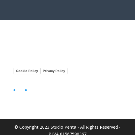
Lavora con noi
Mission•Vision
Cookie Policy
Privacy Policy
Facebook
LinkedIn
© Copyright 2023 Studio Penta - All Rights Reserved -
P.IVA 01567590367