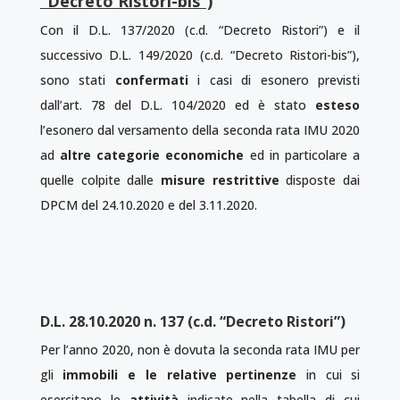
“Decreto Ristori-bis”)
Con il D.L. 137/2020 (c.d. “Decreto Ristori”) e il
successivo D.L. 149/2020 (c.d. “Decreto Ristori-bis”),
sono stati
confermati
i casi di esonero previsti
dall’art. 78 del D.L. 104/2020 ed è stato
esteso
l’esonero dal versamento della seconda rata IMU 2020
ad
altre categorie economiche
ed in particolare a
quelle colpite dalle
misure restrittive
disposte dai
DPCM del 24.10.2020 e del 3.11.2020.
D.L. 28.10.2020 n. 137 (c.d. “Decreto Ristori”)
Per l’anno 2020, non è dovuta la seconda rata IMU per
gli
immobili e le relative pertinenze
in cui si
esercitano le
attività
indicate nella tabella di cui