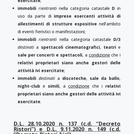
esercitate
;
immobili
rientranti
nella categoria catastale
D
in
uso da parte di
imprese esercenti attività di
allestimenti di strutture espositive
nell’ambito
di eventi fieristici o manifestazioni;
immobili
rientranti
nella categoria catastale
D/3
destinati
a
spettacoli cinematografici
,
teatri
e
sale per concerti e
spettacoli
, a
condizione
che i
relativi proprietari siano anche gestori delle
attività ivi esercitate
;
immobili
destinati
a
discoteche
,
sale da ballo
,
night-club
e
simili
, a
condizione
che i
relativi
proprietari siano anche gestori delle attività ivi
esercitate
.
D.L. 28.10.2020 n. 137 (c.d. “Decreto
Ristori”) e D.L. 9.11.2020 n. 149 (c.d.