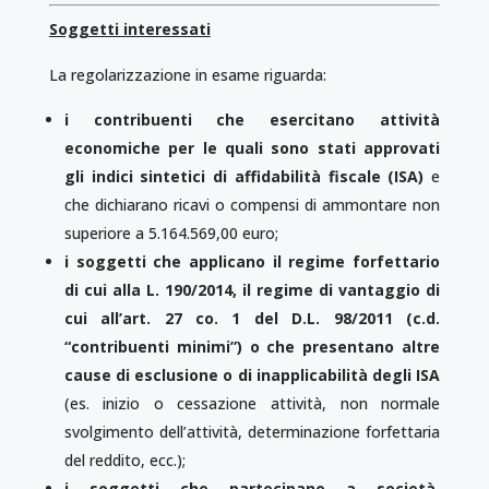
Soggetti interessati
La regolarizzazione in esame riguarda:
i contribuenti che esercitano attività
economiche per le quali sono stati approvati
gli indici sintetici di affidabilità fi­scale (ISA)
e
che dichiarano ricavi o compensi di ammontare non
superiore a 5.164.569,00 euro;
i soggetti che applicano il regime forfettario
di cui alla L. 190/2014, il regime di vantaggio di
cui all’art. 27 co. 1 del D.L. 98/2011 (c.d.
“contribuenti minimi”) o che presentano altre
cause di esclusione o di inapplicabilità degli ISA
(es. inizio o cessazione at­ti­vi­tà, non normale
svolgimento dell’attività, deter­minazione forfet­ta­ria
del reddito, ecc.);
i soggetti che partecipano a società,