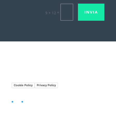
INVIA
=
9 + 12
Lavora con noi
Mission•Vision
Cookie Policy
Privacy Policy
Facebook
LinkedIn