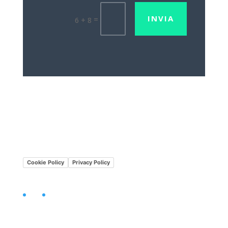
INVIA
=
6 + 8
Lavora con noi
Mission•Vision
Cookie Policy
Privacy Policy
Facebook
LinkedIn