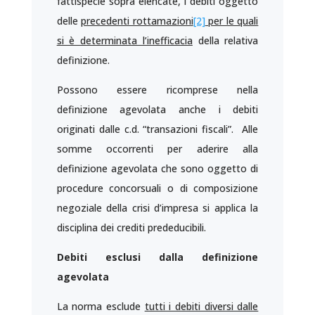
fattispecie sopra elencate, i debiti oggetto
delle
precedenti rottamazioni
[2]
per le quali
si è determinata l’inefficacia
della relativa
definizione.
Possono essere ricomprese nella
definizione agevolata anche i debiti
originati dalle c.d. “transazioni fiscali”. Alle
somme occorrenti per aderire alla
definizione agevolata che sono oggetto di
procedure concorsuali o di composizione
negoziale della crisi d’impresa si applica la
disciplina dei crediti prededucibili.
Debiti esclusi dalla definizione
agevolata
La norma esclude
tutti i debiti diversi dalle