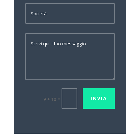
INVIA
=
9 + 10