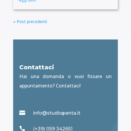
leggi tutto
« Post precedenti
Contattaci
Hai una domanda o vuoi fissare un
appuntamento? Contattaci!

info@studiopenta.it

(+39) 059 342651