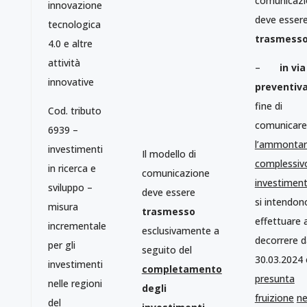
comunicazi
innovazione
deve esser
tecnologica
trasmesso
4.0 e altre
attività
–
in via
innovative
preventiv
fine di
Cod. tributo
comunicare
6939 –
l’ammonta
investimenti
Il modello di
complessiv
in ricerca e
comunicazione
investiment
sviluppo –
deve essere
si intendon
misura
trasmesso
effettuare 
incrementale
esclusivamente a
decorrere d
per gli
seguito del
30.03.2024 
investimenti
completamento
presunta
nelle regioni
degli
fruizione
ne
del