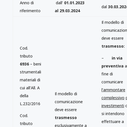
Anno di
dall’
01.01.2023
dal
30.03.202
riferimento
al 29.03.2024
Il modello di
comunicazio
deve essere
trasmesso:
Cod.
tributo
–
in via
6936
– beni
preventiva
a
strumentali
fine di
materiali di
comunicare
cui all’All. A
l’ammontare
Il modello di
della
complessivo
comunicazione
L.232/2016
investimenti
c
deve essere
si intendono
Cod.
trasmesso
effettuare a
tributo
esclusivamente a