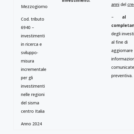
investimenti
.
anni
del
cre
Mezzogiorno
–
al
Cod. tributo
completa
6940 –
degli inves
investimenti
al fine di
in ricerca e
aggiornare 
sviluppo-
informazion
misura
comunicate 
incrementale
preventiva.
per gli
investimenti
nelle regioni
del sisma
centro Italia
Anno 2024