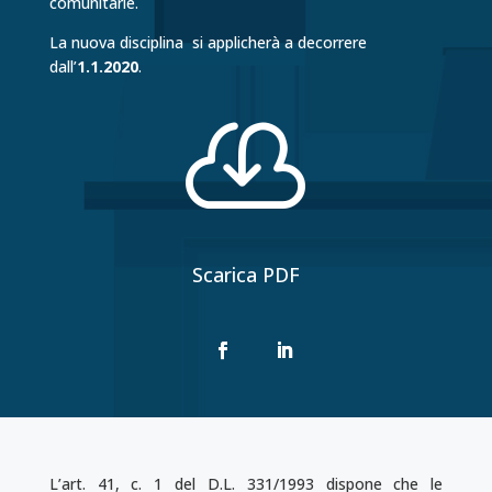
comunitarie.
La nuova disciplina si applicherà a decorrere
dall’
1.1.2020
.

Scarica PDF
L’art. 41, c. 1 del D.L. 331/1993 dispone che le