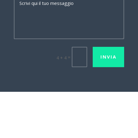
INVIA
=
4 + 4
Lavora con noi
Mission•Vision