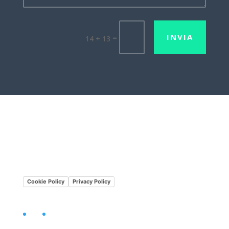
INVIA
=
14 + 13
Lavora con noi
Mission•Vision
Cookie Policy
Privacy Policy
Facebook
LinkedIn