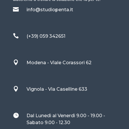

info@studiopenta.it

(+39) 059 342651

Modena - Viale Corassori 62

Vignola - Via Caselline 633

Dal Lunedì al Venerdì 9.00 - 19.00 -
Sabato 9.00 - 12.30