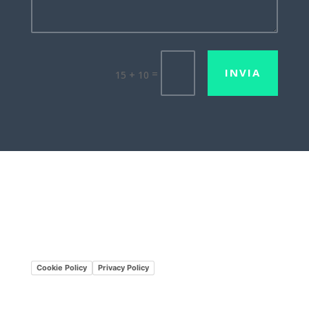
INVIA
=
15 + 10
Lavora con noi
Mission•Vision
Cookie Policy
Privacy Policy