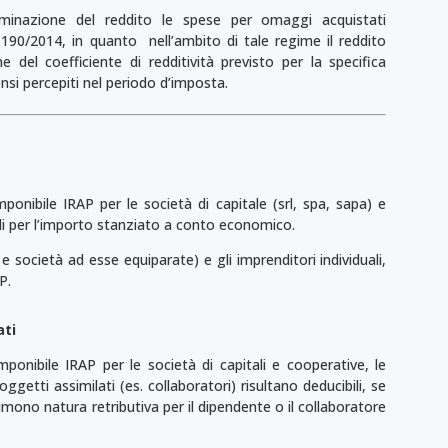
minazione del reddito le spese per omaggi acquistati
L. 190/2014, in quanto nell’ambito di tale regime il reddito
ne del coefficiente di redditività previsto per la specifica
nsi percepiti nel periodo d’imposta.
onibile IRAP per le società di capitale (srl, spa, sapa) e
li per l’importo stanziato a conto economico.
e società ad esse equiparate) e gli imprenditori individuali,
P.
ati
ponibile IRAP per le società di capitali e cooperative, le
getti assimilati (es. collaboratori) risultano deducibili, se
umono natura retributiva per il dipendente o il collaboratore