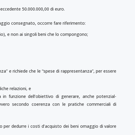
te eccedente 50.000.000,00 di euro.
omaggio consegnato, occorre fare riferimento:
io), e non ai singoli beni che lo compongono;
renza” e richiede che le “spese di rappresentanza”, per essere
iche relazioni, e
 in funzione dell’obiettivo di generare, anche potenzial­
vvero secondo coerenza con le pratiche commerciali di
sto per dedurre i costi d’acqui­sto dei beni omaggio di valore