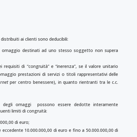
istribuiti ai clienti sono deducibili:
i in omaggio destinati ad uno stesso soggetto non supera
 requisiti di “congruità” e “inerenza”, se il valore unitario
aggio prestazioni di servizi o titoli rappresentativi delle
arnet
per centro benessere), in quanto rientranti tra le c.c.
­sto degli omaggi possono essere dedotte interamente
enti limiti di congruità:
0.000,00 di euro;
rte eccedente 10.000.000,00 di euro e fino a 50.000.000,00 di