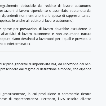
tegralmente deducibile dal reddito di lavoro autonomo
prestazioni di lavoro dipendente o assimilato sostenuta dal
i dipendenti non rientrano tra le spese di rappresentanza,
pplicabile anche al reddito di lavoro autonomo).
 le spese per prestazioni di lavoro dovrebbe escluderne la
ali all’attività di lavoro autonomo e non assumano natura
 oppure siano destinati a lavoratori per i quali è prevista la
tempo indeterminato).
disciplina generale di imponibilità IVA, ad ecce­zione dei beni
, a prescindere dal regime di detrazione a monte, che dipende
a
uti gratuitamente, la cui produzione o commercio rientra
spese di rappresentanza. Pertanto, l’IVA assolta all’atto