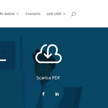
hi siamo
Contatti
Link Utili

 –
Scarica PDF