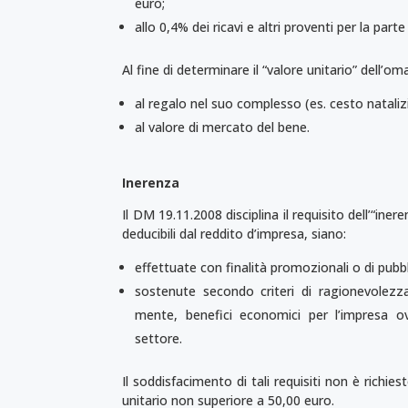
euro;
allo 0,4% dei ricavi e altri proventi per la par
Al fine di determinare il “valore unitario” dell’
al regalo nel suo complesso (es. cesto nataliz
al valore di mercato del bene.
Inerenza
Il DM 19.11.2008 disciplina il requisito dell’“ine
de­ducibili dal reddito d’impresa, siano:
effettuate con finalità promozionali o di pubbl
sostenute secondo criteri di ragionevolezza
mente, benefici economici per l’impresa o
settore.
Il soddisfacimento di tali requisiti non è richie
unitario non superiore a 50,00 euro.