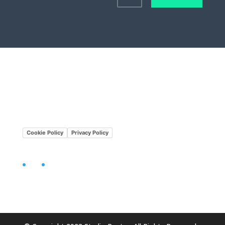
Lavora con noi
Mission•Vision
Cookie Policy
Privacy Policy
Facebook
LinkedIn