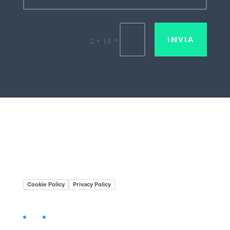
INVIA
=
2 + 13
Lavora con noi
Mission•Vision
Cookie Policy
Privacy Policy
Facebook
LinkedIn