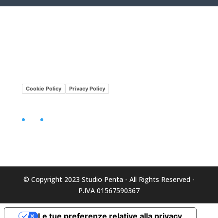
Lavora con noi
Mission•Vision
Cookie Policy
Privacy Policy
Facebook
LinkedIn
© Copyright 2023 Studio Penta - All Rights Reserved -
P.IVA 01567590367
Le tue preferenze relative alla privacy