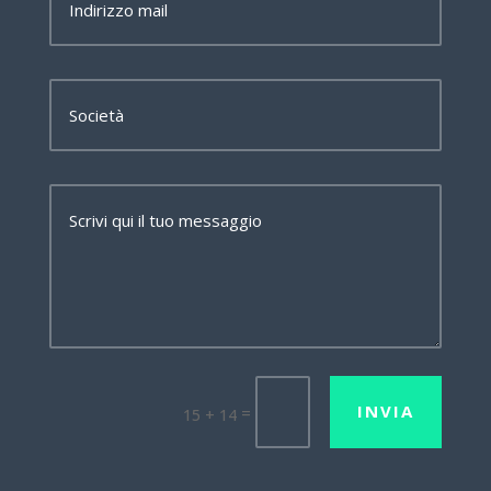
INVIA
=
15 + 14