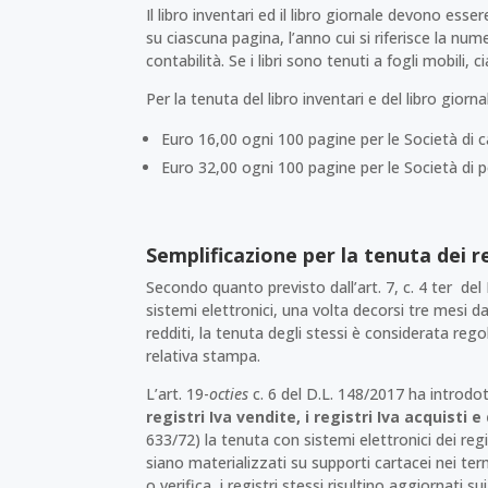
Il libro inventari ed il libro giornale devono e
su ciascuna pagina, l’anno cui si riferisce la num
contabilità. Se i libri sono tenuti a fogli mobili,
Per la tenuta del libro inventari e del libro giorn
Euro 16,00 ogni 100 pagine per le Società di c
Euro 32,00 ogni 100 pagine per le Società di pe
Semplificazione per la tenuta dei re
Secondo quanto previsto dall’art. 7, c. 4 ter del 
sistemi elettronici, una volta decorsi tre mesi d
redditi, la tenuta degli stessi è considerata reg
relativa stampa.
L’art. 19-
octies
c. 6 del D.L. 148/2017 ha introd
registri Iva vendite, i registri Iva acquisti e
633/72) la tenuta con sistemi elettronici dei reg
siano materializzati su supporti cartacei nei ter
o verifica, i registri stessi risultino aggiornati s