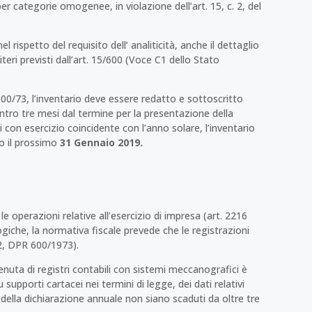
 categorie omogenee, in violazione dell’art. 15, c. 2, del
el rispetto del requisito dell’ analiticità, anche il dettaglio
teri previsti dall’art. 15/600 (Voce C1 dello Stato
R 600/73, l’inventario deve essere redatto e sottoscritto
entro tre mesi dal termine per la presentazione della
i con esercizio coincidente con l’anno solare, l’inventario
ro il prossimo
31 Gennaio 2019.
 le operazioni relative all’esercizio di impresa (art. 2216
logiche, la normativa fiscale prevede che le registrazioni
2, DPR 600/1973).
nuta di registri contabili con sistemi meccanografici è
 supporti cartacei nei termini di legge, dei dati relativi
ne della dichiarazione annuale non siano scaduti da oltre tre