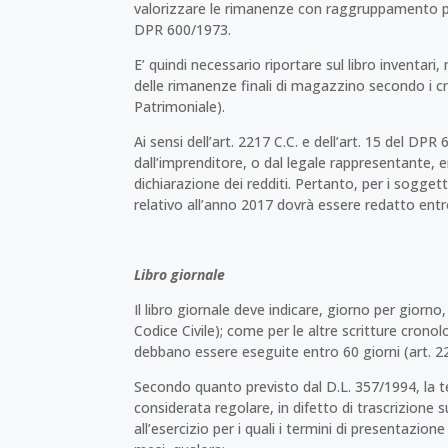
valorizzare le rimanenze con raggruppamento per
DPR 600/1973.
E’ quindi necessario riportare sul libro inventari, n
delle rimanenze finali di magazzino secondo i cri
Patrimoniale).
Ai sensi dell’art. 2217 C.C. e dell’art. 15 del DP
dall’imprenditore, o dal legale rappresentante, 
dichiarazione dei redditi. Pertanto, per i soggett
relativo all’anno 2017 dovrà essere redatto ent
Libro giornale
Il libro giornale deve indicare, giorno per giorno,
Codice Civile); come per le altre scritture crono
debbano essere eseguite entro 60 giorni (art. 2
Secondo quanto previsto dal D.L. 357/1994, la te
considerata regolare, in difetto di trascrizione su
all’esercizio per i quali i termini di presentazio