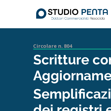
Circolare n. 804
Scritture co
Aggiorname
Semplificazi
dei registri 