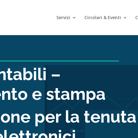
Servizi
Circolari & Eventi
C
ntabili –
nto e stampa
one per la tenuta
elettronici