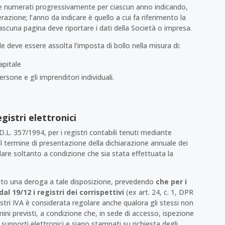
ssere numerati progressivamente per ciascun anno indicando,
erazione; l’anno da indicare è quello a cui fa riferimento la
 ciascuna pagina deve riportare i dati della Società o impresa.
ale deve essere assolta l’imposta di bollo nella misura di:
apitale
rsone e gli imprenditori individuali.
gistri elettronici
D.L. 357/1994, per i registri contabili tenuti mediante
al termine di presentazione della dichiarazione annuale dei
olare soltanto a condizione che sia stata effettuata la
otto una deroga a tale disposizione, prevedendo
che per i
 dal 19/12 i registri dei corrispettivi
(ex art. 24, c. 1, DPR
istri IVA è considerata regolare anche qualora gli stessi non
mini previsti, a condizione che, in sede di accesso, ispezione
ui supporti elettronici e siano stampati su richiesta degli