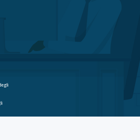
degli
li