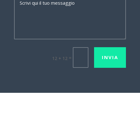
INVIA
=
12 + 12
Lavora con noi
Mission•Vision