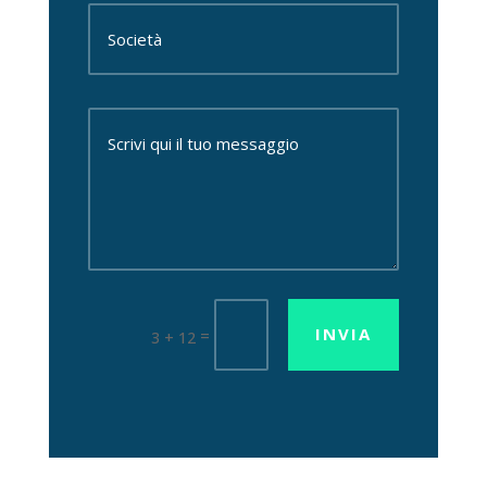
INVIA
=
3 + 12