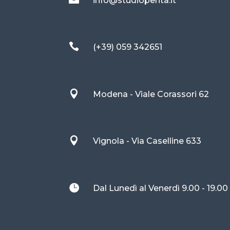
info@studiopenta.it

(+39) 059 342651

Modena - Viale Corassori 62

Vignola - Via Caselline 633

Dal Lunedì al Venerdì 9.00 - 19.00